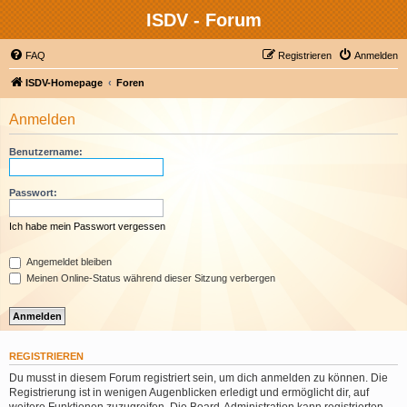
ISDV - Forum
FAQ
Registrieren
Anmelden
ISDV-Homepage
Foren
Anmelden
Benutzername:
Passwort:
Ich habe mein Passwort vergessen
Angemeldet bleiben
Meinen Online-Status während dieser Sitzung verbergen
REGISTRIEREN
Du musst in diesem Forum registriert sein, um dich anmelden zu können. Die
Registrierung ist in wenigen Augenblicken erledigt und ermöglicht dir, auf
weitere Funktionen zuzugreifen. Die Board-Administration kann registrierten