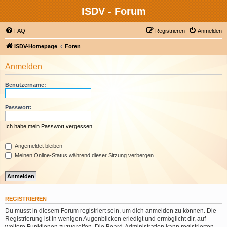
ISDV - Forum
FAQ
Registrieren
Anmelden
ISDV-Homepage
Foren
Anmelden
Benutzername:
Passwort:
Ich habe mein Passwort vergessen
Angemeldet bleiben
Meinen Online-Status während dieser Sitzung verbergen
REGISTRIEREN
Du musst in diesem Forum registriert sein, um dich anmelden zu können. Die
Registrierung ist in wenigen Augenblicken erledigt und ermöglicht dir, auf
weitere Funktionen zuzugreifen. Die Board-Administration kann registrierten