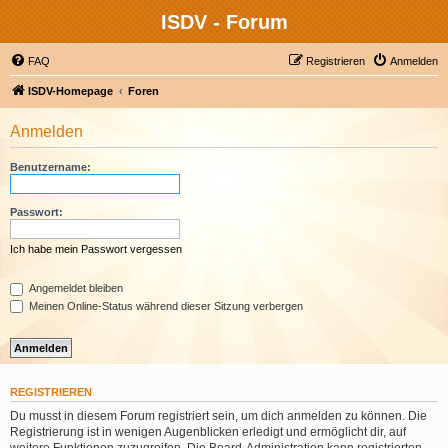
ISDV - Forum
FAQ
Registrieren
Anmelden
ISDV-Homepage
Foren
Anmelden
Benutzername:
Passwort:
Ich habe mein Passwort vergessen
Angemeldet bleiben
Meinen Online-Status während dieser Sitzung verbergen
REGISTRIEREN
Du musst in diesem Forum registriert sein, um dich anmelden zu können. Die
Registrierung ist in wenigen Augenblicken erledigt und ermöglicht dir, auf
weitere Funktionen zuzugreifen. Die Board-Administration kann registrierten