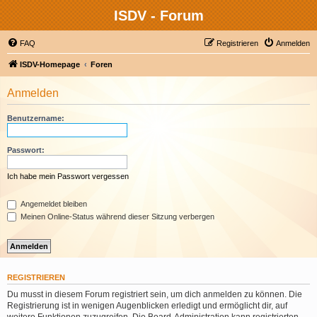
ISDV - Forum
FAQ
Registrieren
Anmelden
ISDV-Homepage
Foren
Anmelden
Benutzername:
Passwort:
Ich habe mein Passwort vergessen
Angemeldet bleiben
Meinen Online-Status während dieser Sitzung verbergen
REGISTRIEREN
Du musst in diesem Forum registriert sein, um dich anmelden zu können. Die
Registrierung ist in wenigen Augenblicken erledigt und ermöglicht dir, auf
weitere Funktionen zuzugreifen. Die Board-Administration kann registrierten