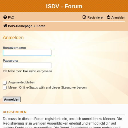
ISDV - Forum
FAQ
Registrieren
Anmelden
ISDV-Homepage
Foren
Anmelden
Benutzername:
Passwort:
Ich habe mein Passwort vergessen
Angemeldet bleiben
Meinen Online-Status während dieser Sitzung verbergen
REGISTRIEREN
Du musst in diesem Forum registriert sein, um dich anmelden zu können. Die
Registrierung ist in wenigen Augenblicken erledigt und ermöglicht dir, auf
weitere Funktionen zuzugreifen. Die Board-Administration kann registrierten