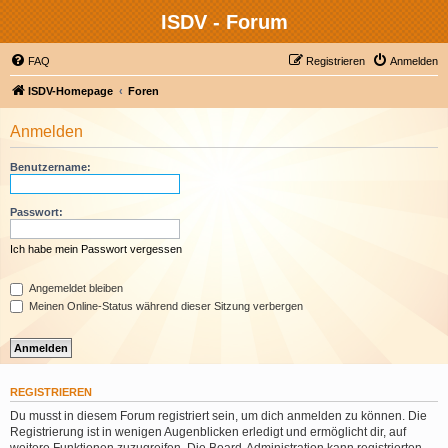
ISDV - Forum
FAQ
Registrieren
Anmelden
ISDV-Homepage
Foren
Anmelden
Benutzername:
Passwort:
Ich habe mein Passwort vergessen
Angemeldet bleiben
Meinen Online-Status während dieser Sitzung verbergen
REGISTRIEREN
Du musst in diesem Forum registriert sein, um dich anmelden zu können. Die
Registrierung ist in wenigen Augenblicken erledigt und ermöglicht dir, auf
weitere Funktionen zuzugreifen. Die Board-Administration kann registrierten