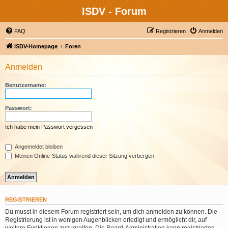
ISDV - Forum
FAQ
Registrieren
Anmelden
ISDV-Homepage
Foren
Anmelden
Benutzername:
Passwort:
Ich habe mein Passwort vergessen
Angemeldet bleiben
Meinen Online-Status während dieser Sitzung verbergen
REGISTRIEREN
Du musst in diesem Forum registriert sein, um dich anmelden zu können. Die
Registrierung ist in wenigen Augenblicken erledigt und ermöglicht dir, auf
weitere Funktionen zuzugreifen. Die Board-Administration kann registrierten