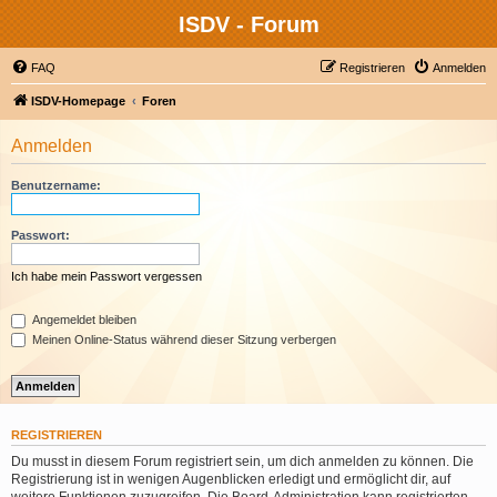
ISDV - Forum
FAQ
Registrieren
Anmelden
ISDV-Homepage
Foren
Anmelden
Benutzername:
Passwort:
Ich habe mein Passwort vergessen
Angemeldet bleiben
Meinen Online-Status während dieser Sitzung verbergen
REGISTRIEREN
Du musst in diesem Forum registriert sein, um dich anmelden zu können. Die
Registrierung ist in wenigen Augenblicken erledigt und ermöglicht dir, auf
weitere Funktionen zuzugreifen. Die Board-Administration kann registrierten