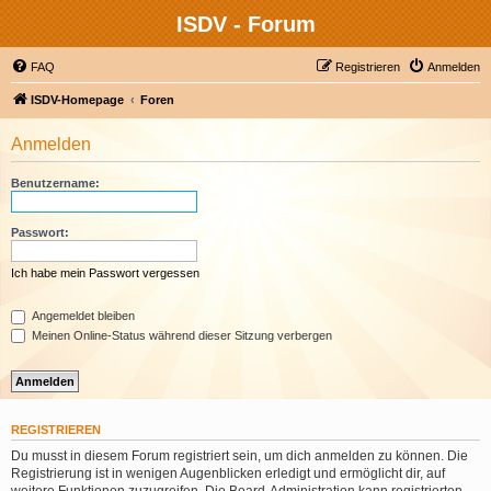
ISDV - Forum
FAQ
Registrieren
Anmelden
ISDV-Homepage
Foren
Anmelden
Benutzername:
Passwort:
Ich habe mein Passwort vergessen
Angemeldet bleiben
Meinen Online-Status während dieser Sitzung verbergen
REGISTRIEREN
Du musst in diesem Forum registriert sein, um dich anmelden zu können. Die
Registrierung ist in wenigen Augenblicken erledigt und ermöglicht dir, auf
weitere Funktionen zuzugreifen. Die Board-Administration kann registrierten