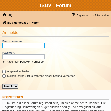
ISDV - Forum
FAQ
Registrieren
Anmelden
ISDV-Homepage
Foren
Anmelden
Benutzername:
Passwort:
Ich habe mein Passwort vergessen
Angemeldet bleiben
Meinen Online-Status während dieser Sitzung verbergen
REGISTRIEREN
Du musst in diesem Forum registriert sein, um dich anmelden zu können. Die
Registrierung ist in wenigen Augenblicken erledigt und ermöglicht dir, auf
weitere Funktionen zuzugreifen. Die Board-Administration kann registrierten