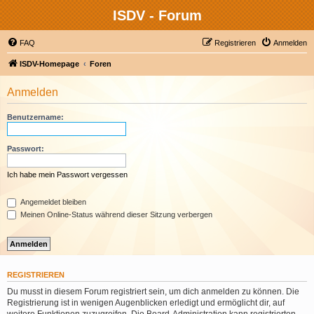
ISDV - Forum
FAQ
Registrieren
Anmelden
ISDV-Homepage
Foren
Anmelden
Benutzername:
Passwort:
Ich habe mein Passwort vergessen
Angemeldet bleiben
Meinen Online-Status während dieser Sitzung verbergen
REGISTRIEREN
Du musst in diesem Forum registriert sein, um dich anmelden zu können. Die
Registrierung ist in wenigen Augenblicken erledigt und ermöglicht dir, auf
weitere Funktionen zuzugreifen. Die Board-Administration kann registrierten