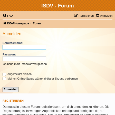
ISDV - Forum
FAQ
Registrieren
Anmelden
ISDV-Homepage
Foren
Anmelden
Benutzername:
Passwort:
Ich habe mein Passwort vergessen
Angemeldet bleiben
Meinen Online-Status während dieser Sitzung verbergen
REGISTRIEREN
Du musst in diesem Forum registriert sein, um dich anmelden zu können. Die
Registrierung ist in wenigen Augenblicken erledigt und ermöglicht dir, auf
weitere Funktionen zuzugreifen. Die Board-Administration kann registrierten