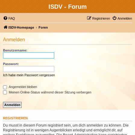
ISDV - Forum
FAQ
Registrieren
Anmelden
ISDV-Homepage
Foren
Anmelden
Benutzername:
Passwort:
Ich habe mein Passwort vergessen
Angemeldet bleiben
Meinen Online-Status während dieser Sitzung verbergen
REGISTRIEREN
Du musst in diesem Forum registriert sein, um dich anmelden zu können. Die
Registrierung ist in wenigen Augenblicken erledigt und ermöglicht dir, auf
weitere Funktionen zuzugreifen. Die Board-Administration kann registrierten