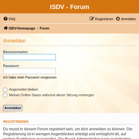
ISDV - Forum
FAQ
Registrieren
Anmelden
ISDV-Homepage
Foren
Anmelden
Benutzername:
Passwort:
Ich habe mein Passwort vergessen
Angemeldet bleiben
Meinen Online-Status während dieser Sitzung verbergen
REGISTRIEREN
Du musst in diesem Forum registriert sein, um dich anmelden zu können. Die
Registrierung ist in wenigen Augenblicken erledigt und ermöglicht dir, auf
weitere Funktionen zuzugreifen. Die Board-Administration kann registrierten