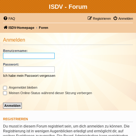
ISDV - Forum
FAQ
Registrieren
Anmelden
ISDV-Homepage
Foren
Anmelden
Benutzername:
Passwort:
Ich habe mein Passwort vergessen
Angemeldet bleiben
Meinen Online-Status während dieser Sitzung verbergen
REGISTRIEREN
Du musst in diesem Forum registriert sein, um dich anmelden zu können. Die
Registrierung ist in wenigen Augenblicken erledigt und ermöglicht dir, auf
weitere Funktionen zuzugreifen. Die Board-Administration kann registrierten