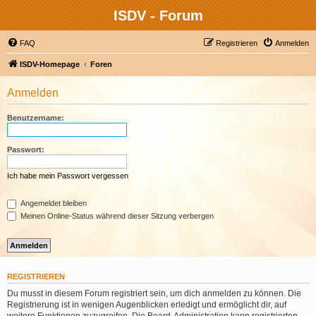
ISDV - Forum
FAQ
Registrieren
Anmelden
ISDV-Homepage
Foren
Anmelden
Benutzername:
Passwort:
Ich habe mein Passwort vergessen
Angemeldet bleiben
Meinen Online-Status während dieser Sitzung verbergen
REGISTRIEREN
Du musst in diesem Forum registriert sein, um dich anmelden zu können. Die
Registrierung ist in wenigen Augenblicken erledigt und ermöglicht dir, auf
weitere Funktionen zuzugreifen. Die Board-Administration kann registrierten