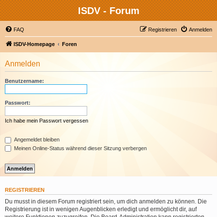
ISDV - Forum
FAQ
Registrieren
Anmelden
ISDV-Homepage
Foren
Anmelden
Benutzername:
Passwort:
Ich habe mein Passwort vergessen
Angemeldet bleiben
Meinen Online-Status während dieser Sitzung verbergen
REGISTRIEREN
Du musst in diesem Forum registriert sein, um dich anmelden zu können. Die
Registrierung ist in wenigen Augenblicken erledigt und ermöglicht dir, auf
weitere Funktionen zuzugreifen. Die Board-Administration kann registrierten