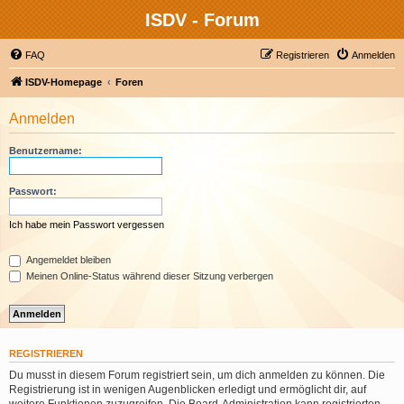
ISDV - Forum
FAQ
Registrieren
Anmelden
ISDV-Homepage
Foren
Anmelden
Benutzername:
Passwort:
Ich habe mein Passwort vergessen
Angemeldet bleiben
Meinen Online-Status während dieser Sitzung verbergen
REGISTRIEREN
Du musst in diesem Forum registriert sein, um dich anmelden zu können. Die
Registrierung ist in wenigen Augenblicken erledigt und ermöglicht dir, auf
weitere Funktionen zuzugreifen. Die Board-Administration kann registrierten