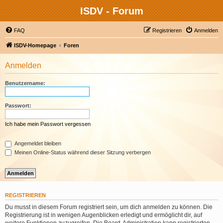
ISDV - Forum
FAQ
Registrieren
Anmelden
ISDV-Homepage
Foren
Anmelden
Benutzername:
Passwort:
Ich habe mein Passwort vergessen
Angemeldet bleiben
Meinen Online-Status während dieser Sitzung verbergen
REGISTRIEREN
Du musst in diesem Forum registriert sein, um dich anmelden zu können. Die
Registrierung ist in wenigen Augenblicken erledigt und ermöglicht dir, auf
weitere Funktionen zuzugreifen. Die Board-Administration kann registrierten