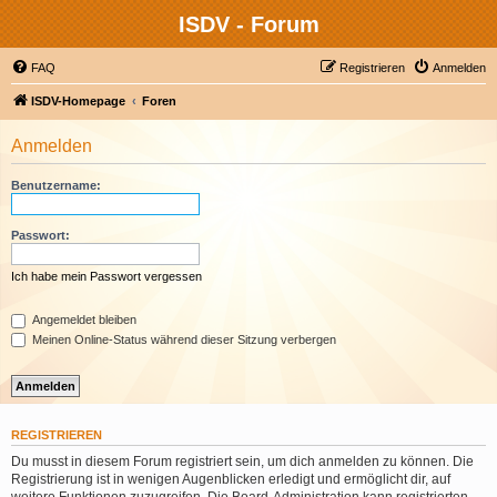
ISDV - Forum
FAQ
Registrieren
Anmelden
ISDV-Homepage
Foren
Anmelden
Benutzername:
Passwort:
Ich habe mein Passwort vergessen
Angemeldet bleiben
Meinen Online-Status während dieser Sitzung verbergen
REGISTRIEREN
Du musst in diesem Forum registriert sein, um dich anmelden zu können. Die
Registrierung ist in wenigen Augenblicken erledigt und ermöglicht dir, auf
weitere Funktionen zuzugreifen. Die Board-Administration kann registrierten