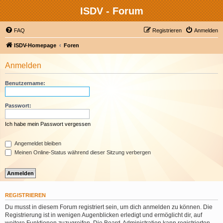
ISDV - Forum
FAQ
Registrieren
Anmelden
ISDV-Homepage
Foren
Anmelden
Benutzername:
Passwort:
Ich habe mein Passwort vergessen
Angemeldet bleiben
Meinen Online-Status während dieser Sitzung verbergen
REGISTRIEREN
Du musst in diesem Forum registriert sein, um dich anmelden zu können. Die
Registrierung ist in wenigen Augenblicken erledigt und ermöglicht dir, auf
weitere Funktionen zuzugreifen. Die Board-Administration kann registrierten