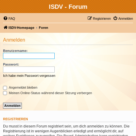
ISDV - Forum
FAQ
Registrieren
Anmelden
ISDV-Homepage
Foren
Anmelden
Benutzername:
Passwort:
Ich habe mein Passwort vergessen
Angemeldet bleiben
Meinen Online-Status während dieser Sitzung verbergen
REGISTRIEREN
Du musst in diesem Forum registriert sein, um dich anmelden zu können. Die
Registrierung ist in wenigen Augenblicken erledigt und ermöglicht dir, auf
weitere Funktionen zuzugreifen. Die Board-Administration kann registrierten