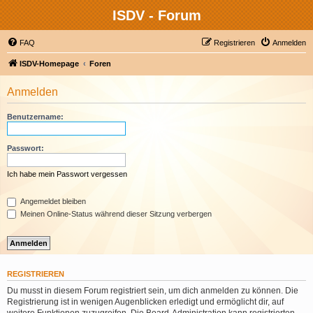
ISDV - Forum
FAQ
Registrieren
Anmelden
ISDV-Homepage
Foren
Anmelden
Benutzername:
Passwort:
Ich habe mein Passwort vergessen
Angemeldet bleiben
Meinen Online-Status während dieser Sitzung verbergen
REGISTRIEREN
Du musst in diesem Forum registriert sein, um dich anmelden zu können. Die
Registrierung ist in wenigen Augenblicken erledigt und ermöglicht dir, auf
weitere Funktionen zuzugreifen. Die Board-Administration kann registrierten