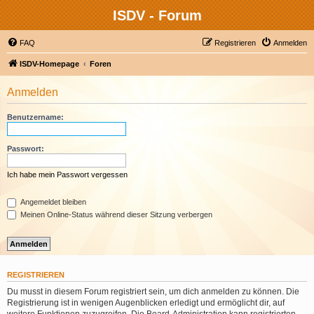
ISDV - Forum
FAQ
Registrieren
Anmelden
ISDV-Homepage
Foren
Anmelden
Benutzername:
Passwort:
Ich habe mein Passwort vergessen
Angemeldet bleiben
Meinen Online-Status während dieser Sitzung verbergen
REGISTRIEREN
Du musst in diesem Forum registriert sein, um dich anmelden zu können. Die
Registrierung ist in wenigen Augenblicken erledigt und ermöglicht dir, auf
weitere Funktionen zuzugreifen. Die Board-Administration kann registrierten