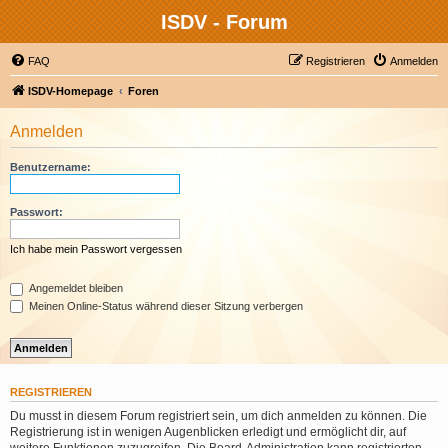
ISDV - Forum
FAQ
Registrieren
Anmelden
ISDV-Homepage
Foren
Anmelden
Benutzername:
Passwort:
Ich habe mein Passwort vergessen
Angemeldet bleiben
Meinen Online-Status während dieser Sitzung verbergen
REGISTRIEREN
Du musst in diesem Forum registriert sein, um dich anmelden zu können. Die
Registrierung ist in wenigen Augenblicken erledigt und ermöglicht dir, auf
weitere Funktionen zuzugreifen. Die Board-Administration kann registrierten