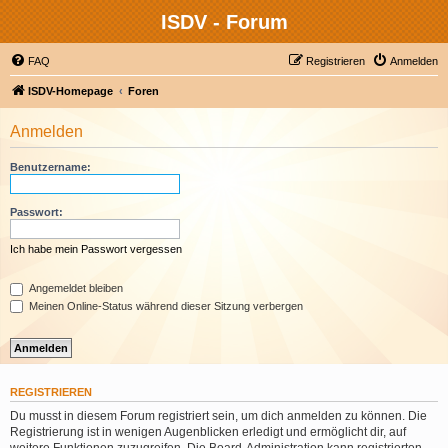
ISDV - Forum
FAQ
Registrieren
Anmelden
ISDV-Homepage
Foren
Anmelden
Benutzername:
Passwort:
Ich habe mein Passwort vergessen
Angemeldet bleiben
Meinen Online-Status während dieser Sitzung verbergen
REGISTRIEREN
Du musst in diesem Forum registriert sein, um dich anmelden zu können. Die
Registrierung ist in wenigen Augenblicken erledigt und ermöglicht dir, auf
weitere Funktionen zuzugreifen. Die Board-Administration kann registrierten