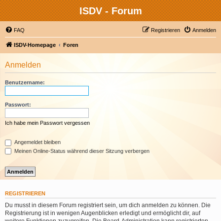
ISDV - Forum
FAQ
Registrieren
Anmelden
ISDV-Homepage
Foren
Anmelden
Benutzername:
Passwort:
Ich habe mein Passwort vergessen
Angemeldet bleiben
Meinen Online-Status während dieser Sitzung verbergen
REGISTRIEREN
Du musst in diesem Forum registriert sein, um dich anmelden zu können. Die
Registrierung ist in wenigen Augenblicken erledigt und ermöglicht dir, auf
weitere Funktionen zuzugreifen. Die Board-Administration kann registrierten