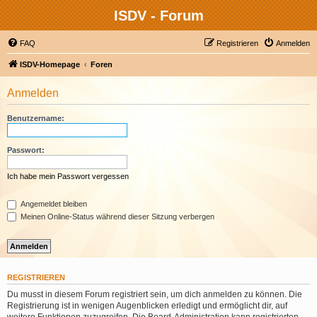
ISDV - Forum
FAQ
Registrieren
Anmelden
ISDV-Homepage
Foren
Anmelden
Benutzername:
Passwort:
Ich habe mein Passwort vergessen
Angemeldet bleiben
Meinen Online-Status während dieser Sitzung verbergen
REGISTRIEREN
Du musst in diesem Forum registriert sein, um dich anmelden zu können. Die
Registrierung ist in wenigen Augenblicken erledigt und ermöglicht dir, auf
weitere Funktionen zuzugreifen. Die Board-Administration kann registrierten