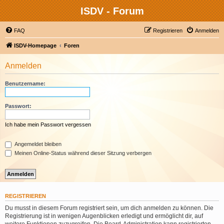
ISDV - Forum
FAQ
Registrieren
Anmelden
ISDV-Homepage
Foren
Anmelden
Benutzername:
Passwort:
Ich habe mein Passwort vergessen
Angemeldet bleiben
Meinen Online-Status während dieser Sitzung verbergen
REGISTRIEREN
Du musst in diesem Forum registriert sein, um dich anmelden zu können. Die
Registrierung ist in wenigen Augenblicken erledigt und ermöglicht dir, auf
weitere Funktionen zuzugreifen. Die Board-Administration kann registrierten