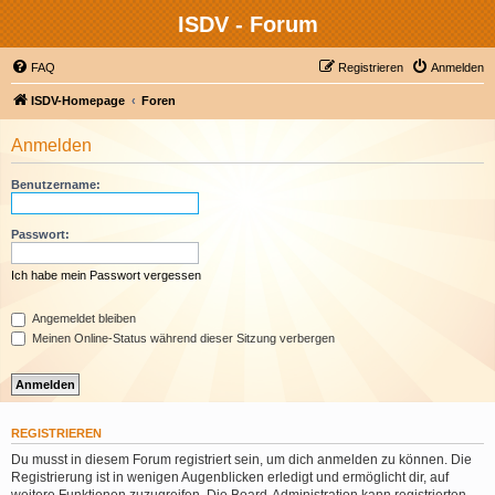
ISDV - Forum
FAQ
Registrieren
Anmelden
ISDV-Homepage
Foren
Anmelden
Benutzername:
Passwort:
Ich habe mein Passwort vergessen
Angemeldet bleiben
Meinen Online-Status während dieser Sitzung verbergen
REGISTRIEREN
Du musst in diesem Forum registriert sein, um dich anmelden zu können. Die
Registrierung ist in wenigen Augenblicken erledigt und ermöglicht dir, auf
weitere Funktionen zuzugreifen. Die Board-Administration kann registrierten