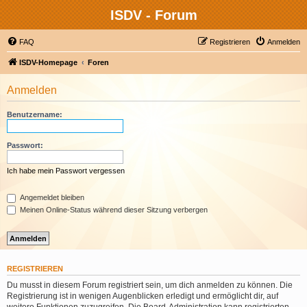
ISDV - Forum
FAQ
Registrieren
Anmelden
ISDV-Homepage
Foren
Anmelden
Benutzername:
Passwort:
Ich habe mein Passwort vergessen
Angemeldet bleiben
Meinen Online-Status während dieser Sitzung verbergen
REGISTRIEREN
Du musst in diesem Forum registriert sein, um dich anmelden zu können. Die
Registrierung ist in wenigen Augenblicken erledigt und ermöglicht dir, auf
weitere Funktionen zuzugreifen. Die Board-Administration kann registrierten