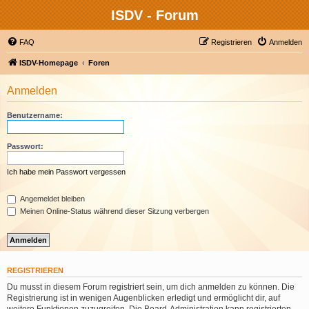
ISDV - Forum
FAQ
Registrieren
Anmelden
ISDV-Homepage
Foren
Anmelden
Benutzername:
Passwort:
Ich habe mein Passwort vergessen
Angemeldet bleiben
Meinen Online-Status während dieser Sitzung verbergen
REGISTRIEREN
Du musst in diesem Forum registriert sein, um dich anmelden zu können. Die
Registrierung ist in wenigen Augenblicken erledigt und ermöglicht dir, auf
weitere Funktionen zuzugreifen. Die Board-Administration kann registrierten