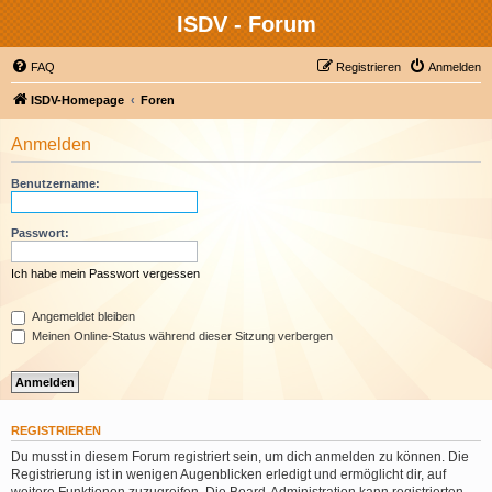
ISDV - Forum
FAQ
Registrieren
Anmelden
ISDV-Homepage
Foren
Anmelden
Benutzername:
Passwort:
Ich habe mein Passwort vergessen
Angemeldet bleiben
Meinen Online-Status während dieser Sitzung verbergen
REGISTRIEREN
Du musst in diesem Forum registriert sein, um dich anmelden zu können. Die
Registrierung ist in wenigen Augenblicken erledigt und ermöglicht dir, auf
weitere Funktionen zuzugreifen. Die Board-Administration kann registrierten