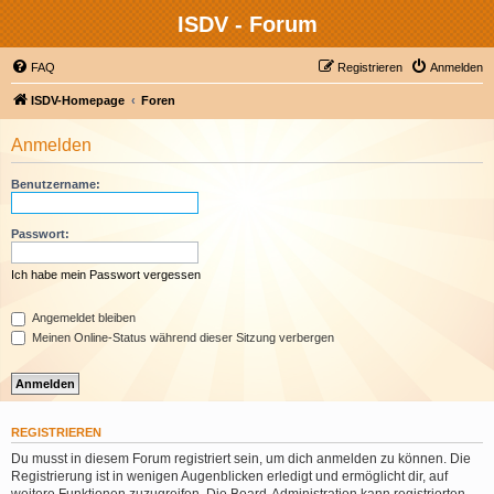
ISDV - Forum
FAQ
Registrieren
Anmelden
ISDV-Homepage
Foren
Anmelden
Benutzername:
Passwort:
Ich habe mein Passwort vergessen
Angemeldet bleiben
Meinen Online-Status während dieser Sitzung verbergen
REGISTRIEREN
Du musst in diesem Forum registriert sein, um dich anmelden zu können. Die
Registrierung ist in wenigen Augenblicken erledigt und ermöglicht dir, auf
weitere Funktionen zuzugreifen. Die Board-Administration kann registrierten