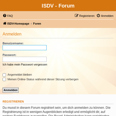
ISDV - Forum
FAQ
Registrieren
Anmelden
ISDV-Homepage
Foren
Anmelden
Benutzername:
Passwort:
Ich habe mein Passwort vergessen
Angemeldet bleiben
Meinen Online-Status während dieser Sitzung verbergen
REGISTRIEREN
Du musst in diesem Forum registriert sein, um dich anmelden zu können. Die
Registrierung ist in wenigen Augenblicken erledigt und ermöglicht dir, auf
weitere Funktionen zuzugreifen. Die Board-Administration kann registrierten