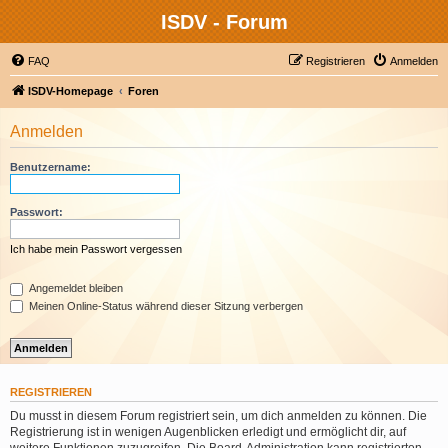
ISDV - Forum
FAQ
Registrieren
Anmelden
ISDV-Homepage
Foren
Anmelden
Benutzername:
Passwort:
Ich habe mein Passwort vergessen
Angemeldet bleiben
Meinen Online-Status während dieser Sitzung verbergen
REGISTRIEREN
Du musst in diesem Forum registriert sein, um dich anmelden zu können. Die
Registrierung ist in wenigen Augenblicken erledigt und ermöglicht dir, auf
weitere Funktionen zuzugreifen. Die Board-Administration kann registrierten