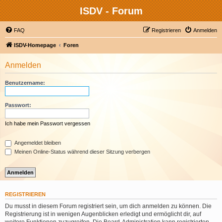
ISDV - Forum
FAQ
Registrieren
Anmelden
ISDV-Homepage
Foren
Anmelden
Benutzername:
Passwort:
Ich habe mein Passwort vergessen
Angemeldet bleiben
Meinen Online-Status während dieser Sitzung verbergen
REGISTRIEREN
Du musst in diesem Forum registriert sein, um dich anmelden zu können. Die
Registrierung ist in wenigen Augenblicken erledigt und ermöglicht dir, auf
weitere Funktionen zuzugreifen. Die Board-Administration kann registrierten