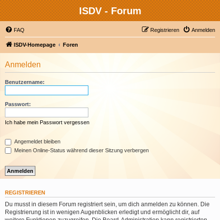
ISDV - Forum
FAQ
Registrieren
Anmelden
ISDV-Homepage
Foren
Anmelden
Benutzername:
Passwort:
Ich habe mein Passwort vergessen
Angemeldet bleiben
Meinen Online-Status während dieser Sitzung verbergen
REGISTRIEREN
Du musst in diesem Forum registriert sein, um dich anmelden zu können. Die
Registrierung ist in wenigen Augenblicken erledigt und ermöglicht dir, auf
weitere Funktionen zuzugreifen. Die Board-Administration kann registrierten