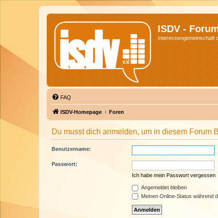
ISDV - Foru
Interessengemeinschaft de
FAQ
ISDV-Homepage
Foren
Du musst dich anmelden, um in diesem Forum Be
Benutzername:
Passwort:
Ich habe mein Passwort vergessen
Angemeldet bleiben
Meinen Online-Status während d