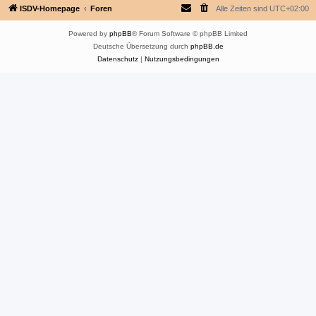
ISDV-Homepage
Foren
Alle Zeiten sind
UTC+02:00
Powered by
phpBB
® Forum Software © phpBB Limited
Deutsche Übersetzung durch
phpBB.de
Datenschutz
|
Nutzungsbedingungen