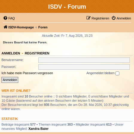
ISDV - Forum
FAQ
Registrieren
Anmelden
ISDV-Homepage
Foren
Aktuelle Zeit: Fr 7. Aug 2026, 15:23
Dieses Board hat keine Foren.
ANMELDEN
•
REGISTRIEREN
Benutzername:
Passwort:
Ich habe mein Passwort vergessen
Angemeldet bleiben
WER IST ONLINE?
Insgesamt sind
10
Besucher online :: 0 sichtbare Mitglieder, 0 unsichtbare Mitglieder und
10 Gäste (basierend auf den aktiven Besuchern der letzten 5 Minuten)
Der Besucherrekord liegt bei
935
Besuchern, die am Do 28. Mai 2026, 10:37 gleichzeitig
online waren.
STATISTIK
Beiträge insgesamt
577
• Themen insgesamt
303
• Mitglieder insgesamt
613
• Unser
neuestes Mitglied:
Xandra Baier