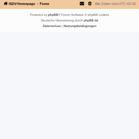
ISDV-Homepage
Foren
Alle Zeiten sind
UTC+02:00
Powered by
phpBB
® Forum Software © phpBB Limited
Deutsche Übersetzung durch
phpBB.de
Datenschutz
|
Nutzungsbedingungen