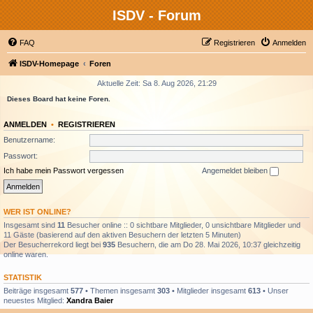
ISDV - Forum
FAQ
Registrieren
Anmelden
ISDV-Homepage
Foren
Aktuelle Zeit: Sa 8. Aug 2026, 21:29
Dieses Board hat keine Foren.
ANMELDEN
•
REGISTRIEREN
Benutzername:
Passwort:
Ich habe mein Passwort vergessen
Angemeldet bleiben
WER IST ONLINE?
Insgesamt sind
11
Besucher online :: 0 sichtbare Mitglieder, 0 unsichtbare Mitglieder und
11 Gäste (basierend auf den aktiven Besuchern der letzten 5 Minuten)
Der Besucherrekord liegt bei
935
Besuchern, die am Do 28. Mai 2026, 10:37 gleichzeitig
online waren.
STATISTIK
Beiträge insgesamt
577
• Themen insgesamt
303
• Mitglieder insgesamt
613
• Unser
neuestes Mitglied:
Xandra Baier