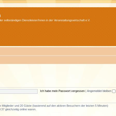
m
r selbständigen Dienstleister/Innen in der Veranstaltungswirtschaft e.V.
Ich habe mein Passwort vergessen
|
Angemeldet bleiben
re Mitglieder und 20 Gäste (basierend auf den aktiven Besuchern der letzten 5 Minuten)
37 gleichzeitig online waren.