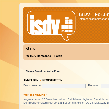
ISDV - Foru
Interessengemeinschaft de
FAQ
ISDV-Homepage
Foren
Dieses Board hat keine Foren.
ANMELDEN
•
REGISTRIEREN
Benutzername:
Passwort:
WER IST ONLINE?
Insgesamt sind
20
Besucher online :: 0 sichtbare Mitglieder, 0 unsichtba
Der Besucherrekord liegt bei
935
Besuchern, die am Do 28. Mai 2026, 10: