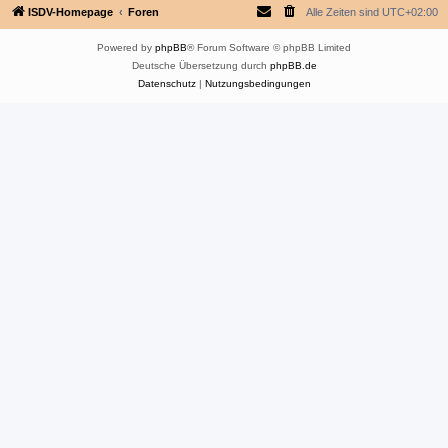
ISDV-Homepage
Foren
Alle Zeiten sind
UTC+02:00
Powered by
phpBB
® Forum Software © phpBB Limited
Deutsche Übersetzung durch
phpBB.de
Datenschutz
|
Nutzungsbedingungen