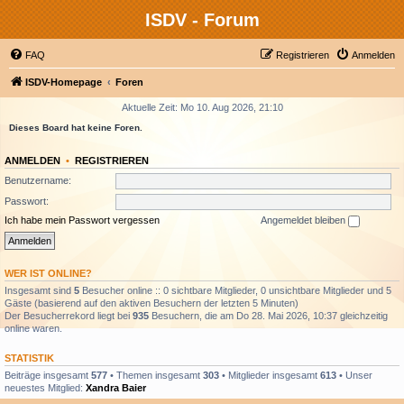
ISDV - Forum
FAQ
Registrieren
Anmelden
ISDV-Homepage
Foren
Aktuelle Zeit: Mo 10. Aug 2026, 21:10
Dieses Board hat keine Foren.
ANMELDEN
•
REGISTRIEREN
Benutzername:
Passwort:
Ich habe mein Passwort vergessen
Angemeldet bleiben
WER IST ONLINE?
Insgesamt sind
5
Besucher online :: 0 sichtbare Mitglieder, 0 unsichtbare Mitglieder und 5
Gäste (basierend auf den aktiven Besuchern der letzten 5 Minuten)
Der Besucherrekord liegt bei
935
Besuchern, die am Do 28. Mai 2026, 10:37 gleichzeitig
online waren.
STATISTIK
Beiträge insgesamt
577
• Themen insgesamt
303
• Mitglieder insgesamt
613
• Unser
neuestes Mitglied:
Xandra Baier