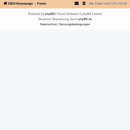
ISDV-Homepage
Foren
Alle Zeiten sind
UTC+02:00
Powered by
phpBB
® Forum Software © phpBB Limited
Deutsche Übersetzung durch
phpBB.de
Datenschutz
|
Nutzungsbedingungen