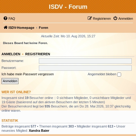
ISDV - Forum
FAQ
Registrieren
Anmelden
ISDV-Homepage
Foren
Aktuelle Zeit: Mo 10. Aug 2026, 15:27
Dieses Board hat keine Foren.
ANMELDEN
•
REGISTRIEREN
Benutzername:
Passwort:
Ich habe mein Passwort vergessen
Angemeldet bleiben
WER IST ONLINE?
Insgesamt sind
19
Besucher online :: 0 sichtbare Mitglieder, 0 unsichtbare Mitglieder und
19 Gäste (basierend auf den aktiven Besuchern der letzten 5 Minuten)
Der Besucherrekord liegt bei
935
Besuchern, die am Do 28. Mai 2026, 10:37 gleichzeitig
online waren.
STATISTIK
Beiträge insgesamt
577
• Themen insgesamt
303
• Mitglieder insgesamt
613
• Unser
neuestes Mitglied:
Xandra Baier