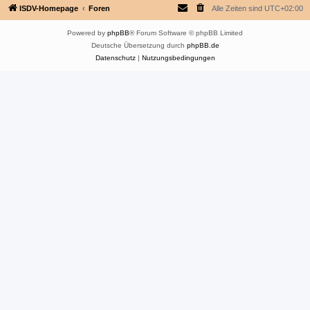
ISDV-Homepage
Foren
Alle Zeiten sind
UTC+02:00
Powered by
phpBB
® Forum Software © phpBB Limited
Deutsche Übersetzung durch
phpBB.de
Datenschutz
|
Nutzungsbedingungen