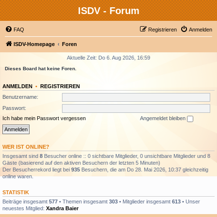
ISDV - Forum
FAQ
Registrieren
Anmelden
ISDV-Homepage
Foren
Aktuelle Zeit: Do 6. Aug 2026, 16:59
Dieses Board hat keine Foren.
ANMELDEN
•
REGISTRIEREN
Benutzername:
Passwort:
Ich habe mein Passwort vergessen
Angemeldet bleiben
WER IST ONLINE?
Insgesamt sind
8
Besucher online :: 0 sichtbare Mitglieder, 0 unsichtbare Mitglieder und 8
Gäste (basierend auf den aktiven Besuchern der letzten 5 Minuten)
Der Besucherrekord liegt bei
935
Besuchern, die am Do 28. Mai 2026, 10:37 gleichzeitig
online waren.
STATISTIK
Beiträge insgesamt
577
• Themen insgesamt
303
• Mitglieder insgesamt
613
• Unser
neuestes Mitglied:
Xandra Baier