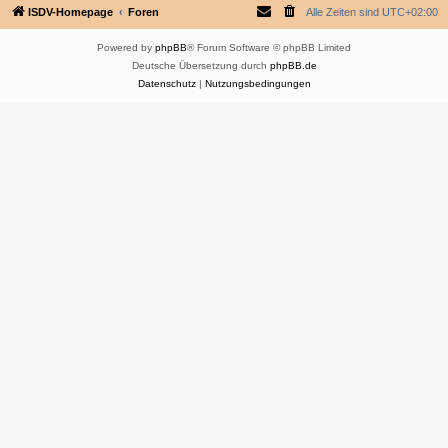
ISDV-Homepage
Foren
Alle Zeiten sind
UTC+02:00
Powered by
phpBB
® Forum Software © phpBB Limited
Deutsche Übersetzung durch
phpBB.de
Datenschutz
|
Nutzungsbedingungen