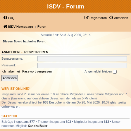
ISDV - Forum
FAQ
Registrieren
Anmelden
ISDV-Homepage
Foren
Aktuelle Zeit: Sa 8. Aug 2026, 23:14
Dieses Board hat keine Foren.
ANMELDEN
•
REGISTRIEREN
Benutzername:
Passwort:
Ich habe mein Passwort vergessen
Angemeldet bleiben
WER IST ONLINE?
Insgesamt sind
7
Besucher online :: 0 sichtbare Mitglieder, 0 unsichtbare Mitglieder und 7
Gäste (basierend auf den aktiven Besuchern der letzten 5 Minuten)
Der Besucherrekord liegt bei
935
Besuchern, die am Do 28. Mai 2026, 10:37 gleichzeitig
online waren.
STATISTIK
Beiträge insgesamt
577
• Themen insgesamt
303
• Mitglieder insgesamt
613
• Unser
neuestes Mitglied:
Xandra Baier