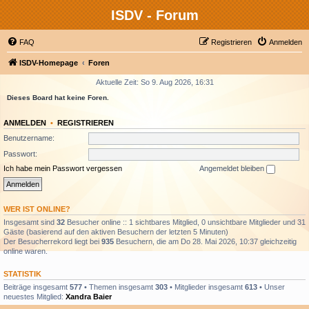
ISDV - Forum
FAQ
Registrieren
Anmelden
ISDV-Homepage
Foren
Aktuelle Zeit: So 9. Aug 2026, 16:31
Dieses Board hat keine Foren.
ANMELDEN
•
REGISTRIEREN
Benutzername:
Passwort:
Ich habe mein Passwort vergessen
Angemeldet bleiben
WER IST ONLINE?
Insgesamt sind
32
Besucher online :: 1 sichtbares Mitglied, 0 unsichtbare Mitglieder und 31
Gäste (basierend auf den aktiven Besuchern der letzten 5 Minuten)
Der Besucherrekord liegt bei
935
Besuchern, die am Do 28. Mai 2026, 10:37 gleichzeitig
online waren.
STATISTIK
Beiträge insgesamt
577
• Themen insgesamt
303
• Mitglieder insgesamt
613
• Unser
neuestes Mitglied:
Xandra Baier