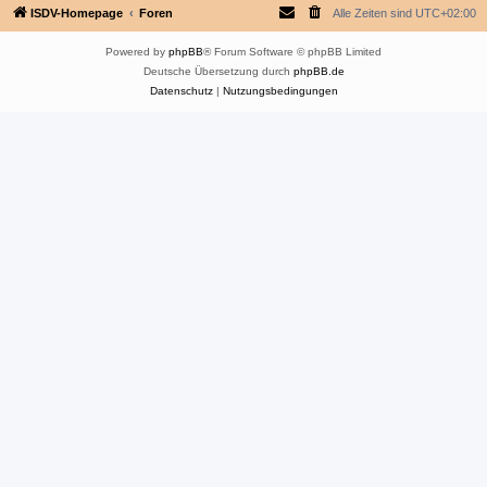
ISDV-Homepage
Foren
Alle Zeiten sind
UTC+02:00
Powered by
phpBB
® Forum Software © phpBB Limited
Deutsche Übersetzung durch
phpBB.de
Datenschutz
|
Nutzungsbedingungen