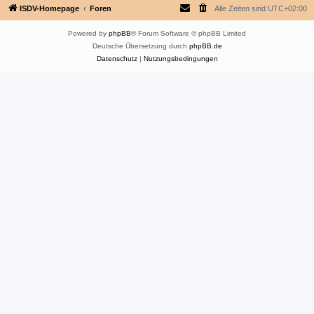
ISDV-Homepage
Foren
Alle Zeiten sind
UTC+02:00
Powered by
phpBB
® Forum Software © phpBB Limited
Deutsche Übersetzung durch
phpBB.de
Datenschutz
|
Nutzungsbedingungen