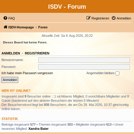
ISDV - Forum
FAQ
Registrieren
Anmelden
ISDV-Homepage
Foren
Aktuelle Zeit: Sa 8. Aug 2026, 20:22
Dieses Board hat keine Foren.
ANMELDEN
•
REGISTRIEREN
Benutzername:
Passwort:
Ich habe mein Passwort vergessen
Angemeldet bleiben
WER IST ONLINE?
Insgesamt sind
9
Besucher online :: 1 sichtbares Mitglied, 0 unsichtbare Mitglieder und 8
Gäste (basierend auf den aktiven Besuchern der letzten 5 Minuten)
Der Besucherrekord liegt bei
935
Besuchern, die am Do 28. Mai 2026, 10:37 gleichzeitig
online waren.
STATISTIK
Beiträge insgesamt
577
• Themen insgesamt
303
• Mitglieder insgesamt
613
• Unser
neuestes Mitglied:
Xandra Baier