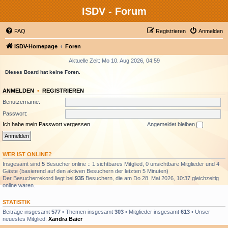
ISDV - Forum
FAQ
Registrieren
Anmelden
ISDV-Homepage
Foren
Aktuelle Zeit: Mo 10. Aug 2026, 04:59
Dieses Board hat keine Foren.
ANMELDEN
•
REGISTRIEREN
Benutzername:
Passwort:
Ich habe mein Passwort vergessen
Angemeldet bleiben
WER IST ONLINE?
Insgesamt sind
5
Besucher online :: 1 sichtbares Mitglied, 0 unsichtbare Mitglieder und 4
Gäste (basierend auf den aktiven Besuchern der letzten 5 Minuten)
Der Besucherrekord liegt bei
935
Besuchern, die am Do 28. Mai 2026, 10:37 gleichzeitig
online waren.
STATISTIK
Beiträge insgesamt
577
• Themen insgesamt
303
• Mitglieder insgesamt
613
• Unser
neuestes Mitglied:
Xandra Baier