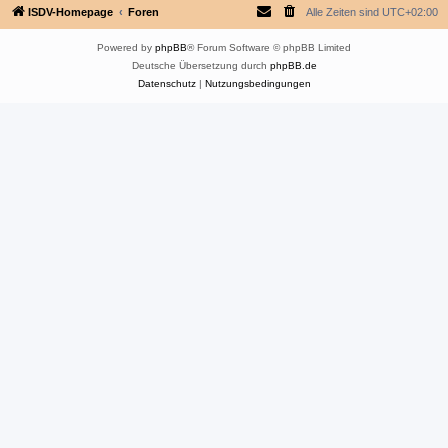
ISDV-Homepage
Foren
Alle Zeiten sind
UTC+02:00
Powered by
phpBB
® Forum Software © phpBB Limited
Deutsche Übersetzung durch
phpBB.de
Datenschutz
|
Nutzungsbedingungen