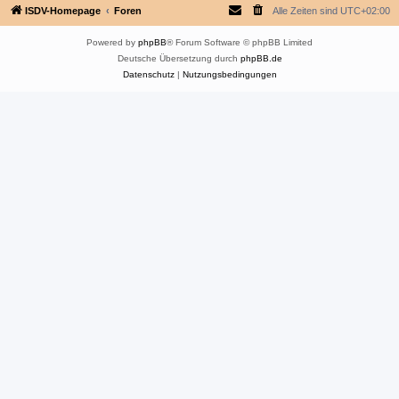
ISDV-Homepage
Foren
Alle Zeiten sind
UTC+02:00
Powered by
phpBB
® Forum Software © phpBB Limited
Deutsche Übersetzung durch
phpBB.de
Datenschutz
|
Nutzungsbedingungen