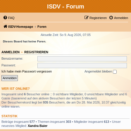
ISDV - Forum
FAQ
Registrieren
Anmelden
ISDV-Homepage
Foren
Aktuelle Zeit: So 9. Aug 2026, 07:05
Dieses Board hat keine Foren.
ANMELDEN
•
REGISTRIEREN
Benutzername:
Passwort:
Ich habe mein Passwort vergessen
Angemeldet bleiben
WER IST ONLINE?
Insgesamt sind
6
Besucher online :: 0 sichtbare Mitglieder, 0 unsichtbare Mitglieder und 6
Gäste (basierend auf den aktiven Besuchern der letzten 5 Minuten)
Der Besucherrekord liegt bei
935
Besuchern, die am Do 28. Mai 2026, 10:37 gleichzeitig
online waren.
STATISTIK
Beiträge insgesamt
577
• Themen insgesamt
303
• Mitglieder insgesamt
613
• Unser
neuestes Mitglied:
Xandra Baier